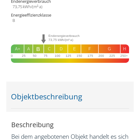
Endenergie­verbrauch
73,75 kWh/(m²·a)
Energie­effizienz­klasse
B
Endenergieverbrauch
73,75
kWh/(m²·a)
B
A+
A
C
D
E
F
G
H
0
25
50
75
100
125
150
175
200
225
250+
Objekt­beschreibung
Beschreibung
Bei dem angebotenen Objekt handelt es sich