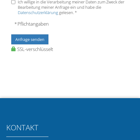
Ich willige in die Verarbeitung meiner Daten zum Zweck der
Bearbeitung meiner Anfrage ein und habe die
Datenschutzerklärung
gelesen. *
* Pflichtangaben
Anfrage senden
SSL-verschlüsselt
KONTAKT