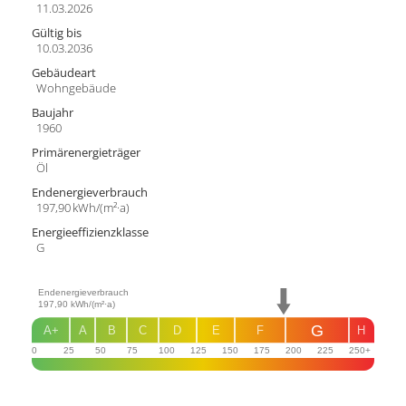
11.03.2026
Gültig bis
10.03.2036
Gebäudeart
Wohngebäude
Baujahr
1960
Primärenergieträger
Öl
Endenergie­verbrauch
197,90 kWh/(m²·a)
Energie­effizienz­klasse
G
Endenergieverbrauch
197,90
kWh/(m²·a)
G
A+
A
B
C
D
E
F
H
0
25
50
75
100
125
150
175
200
225
250+