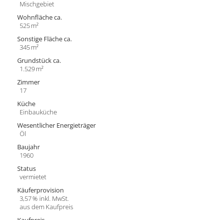
Mischgebiet
Wohnfläche ca.
525 m²
Sonstige Fläche ca.
345 m²
Grund­stück ca.
1.529 m²
Zimmer
17
Küche
Einbauküche
Wesentlicher Energieträger
Öl
Baujahr
1960
Status
vermietet
Käufer­provision
3,57 % inkl. MwSt.
aus dem Kaufpreis
Kaufpreis