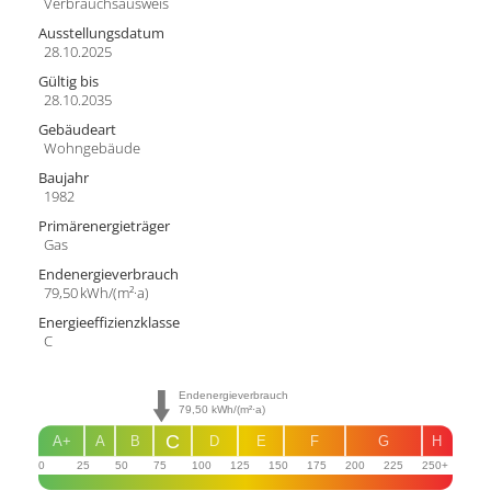
Verbrauchs­ausweis
Ausstellungsdatum
28.10.2025
Gültig bis
28.10.2035
Gebäudeart
Wohngebäude
Baujahr
1982
Primärenergieträger
Gas
Endenergie­verbrauch
79,50 kWh/(m²·a)
Energie­effizienz­klasse
C
Endenergieverbrauch
79,50
kWh/(m²·a)
C
A+
A
B
D
E
F
G
H
0
25
50
75
100
125
150
175
200
225
250+