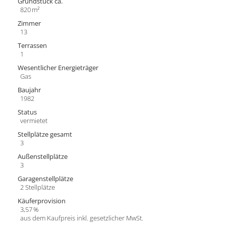
Grund­stück ca.
820 m²
Zimmer
13
Terrassen
1
Wesentlicher Energieträger
Gas
Baujahr
1982
Status
vermietet
Stellplätze gesamt
3
Außen­stellplätze
3
Garagen­stellplätze
2 Stellplätze
Käufer­provision
3,57 %
aus dem Kaufpreis inkl. gesetzlicher MwSt.