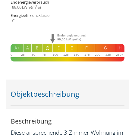
Endenergie­verbrauch
99,00 kWh/(m²·a)
Energie­effizienz­klasse
C
Endenergieverbrauch
99,00
kWh/(m²·a)
C
A+
A
B
D
E
F
G
H
0
25
50
75
100
125
150
175
200
225
250+
Objekt­beschreibung
Beschreibung
Diese ansprechende 3-Zimmer-Wohnung im