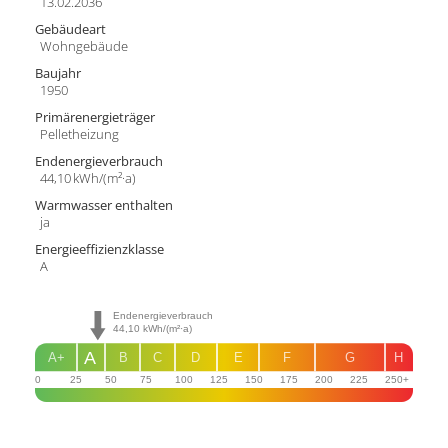
13.02.2036
Gebäudeart
Wohngebäude
Baujahr
1950
Primärenergieträger
Pelletheizung
Endenergie­verbrauch
44,10 kWh/(m²·a)
Warmwasser enthalten
ja
Energie­effizienz­klasse
A
Endenergieverbrauch
44,10
kWh/(m²·a)
A
A+
B
C
D
E
F
G
H
0
25
50
75
100
125
150
175
200
225
250+