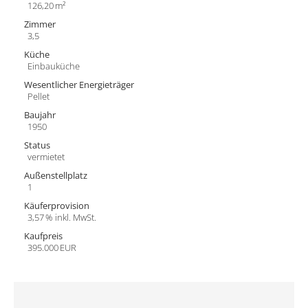
126,20 m²
Zimmer
3,5
Küche
Einbauküche
Wesentlicher Energieträger
Pellet
Baujahr
1950
Status
vermietet
Außen­stellplatz
1
Käufer­provision
3,57 % inkl. MwSt.
Kaufpreis
395.000 EUR