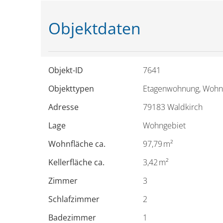
Objektdaten
Objekt-ID
7641
Objekttypen
Etagenwohnung, Woh
Adresse
79183 Waldkirch
Lage
Wohngebiet
Wohnfläche ca.
97,79 m²
Kellerfläche ca.
3,42 m²
Zimmer
3
Schlafzimmer
2
Badezimmer
1