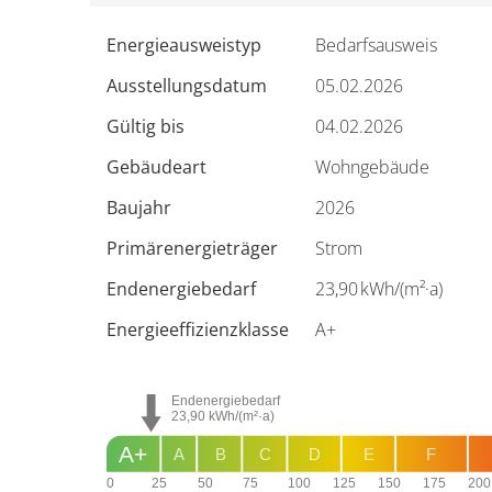
Energieausweistyp
Bedarfs­ausweis
Ausstellungsdatum
05.02.2026
Gültig bis
04.02.2026
Gebäudeart
Wohngebäude
Baujahr
2026
Primärenergieträger
Strom
Endenergie­bedarf
23,90 kWh/(m²·a)
Energie­effizienz­klasse
A+
Endenergiebedarf
23,90
kWh/(m²·a)
A+
A
B
C
D
E
F
0
25
50
75
100
125
150
175
200