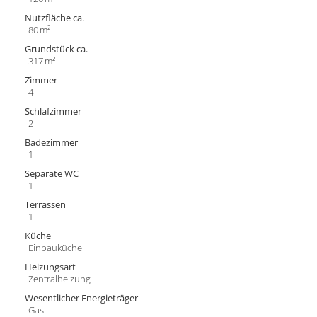
Nutzfläche ca.
80 m²
Grund­stück ca.
317 m²
Zimmer
4
Schlafzimmer
2
Badezimmer
1
Separate WC
1
Terrassen
1
Küche
Einbauküche
Heizungsart
Zentralheizung
Wesentlicher Energieträger
Gas