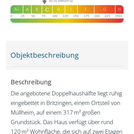
80,50
kWh/(m²·a)
C
A+
A
B
D
E
F
G
H
0
25
50
75
100
125
150
175
200
225
250+
Objekt­beschreibung
Beschreibung
Die angebotene Doppelhaushälfte liegt ruhig
eingebettet in Britzingen, einem Ortsteil von
Müllheim, auf einem 317 m² großen
Grundstück. Das Haus verfügt über rund
120 m² Wohnfläche, die sich auf zwei Etagen