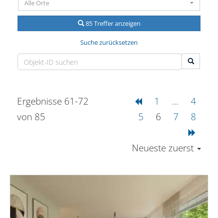
Alle Orte
85 Treffer anzeigen
Suche zurücksetzen
Ergebnisse 61-72
1
…
4
von 85
5
6
7
8
Neueste zuerst