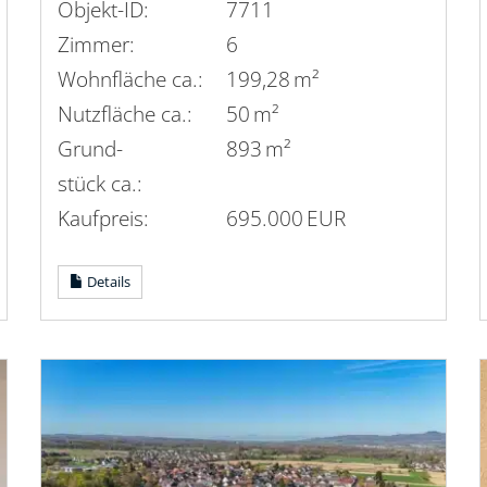
Objekt-ID:
7711
Zimmer:
6
Wohnfläche ca.:
199,28 m²
Nutzfläche ca.:
50 m²
Grund­
893 m²
stück ca.:
Kaufpreis:
695.000 EUR
Details