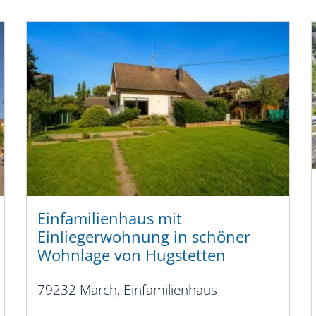
Einfamilienhaus mit
Einliegerwohnung in schöner
Wohnlage von Hugstetten
79232 March, Einfamilienhaus